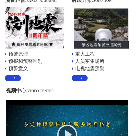
预警
科普
解决
方案
/EARLY WARNING
/SOLUTION
景区地震预警应用案例
预警原理
重大工程
预报和预警区别
人员密集场所
预警意义
电视地震预警
视频
中心
/VIDEO CENTER