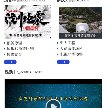
预警
科普
解决
方案
/EARLY WARNING
/SOLUTION
景区地震预警应用案例
预警原理
重大工程
预报和预警区别
人员密集场所
预警意义
电视地震预警
视频
中心
/VIDEO CENTER