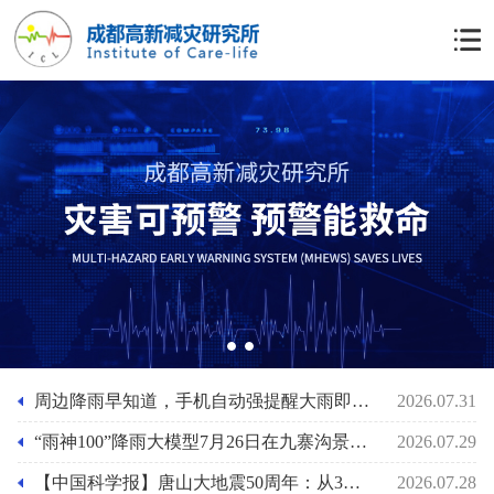
1
2
周边降雨早知道，手机自动强提醒大雨即将来袭功能上线，“雨神100”降雨大模型助力基层防灾人员的应急准备
2026.07.31
“雨神100”降雨大模型7月26日在九寨沟景区泥石流前2小时预报其最大小时雨强29mm/小时
2026.07.29
【中国科学报】唐山大地震50周年：从3小时速报到61秒预警
2026.07.28