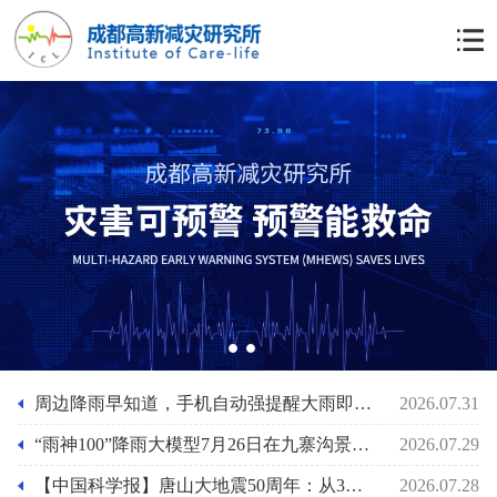
1
2
周边降雨早知道，手机自动强提醒大雨即将来袭功能上线，“雨神100”降雨大模型助力基层防灾人员的应急准备
2026.07.31
“雨神100”降雨大模型7月26日在九寨沟景区泥石流前2小时预报其最大小时雨强29mm/小时
2026.07.29
【中国科学报】唐山大地震50周年：从3小时速报到61秒预警
2026.07.28