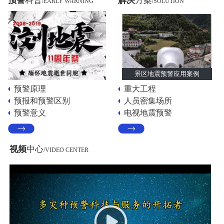
预警
科普
解决
方案
/EARLY WARNING
/SOLUTION
景区地震预警应用案例
预警原理
重大工程
预报和预警区别
人员密集场所
预警意义
电视地震预警
视频
中心
/VIDEO CENTER