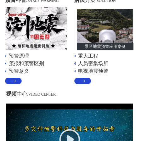
预警
科普
解决
方案
/EARLY WARNING
/SOLUTION
景区地震预警应用案例
预警原理
重大工程
预报和预警区别
人员密集场所
预警意义
电视地震预警
视频
中心
/VIDEO CENTER