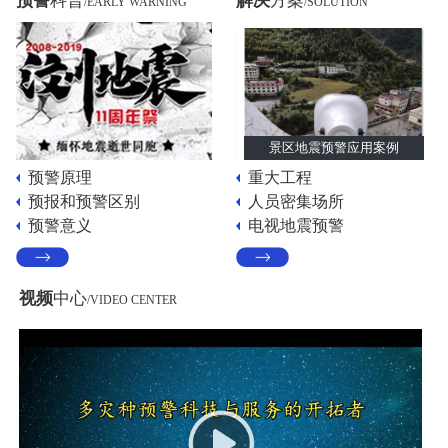
预警
科普
解决
方案
/EARLY WARNING
/SOLUTION
景区地震预警应用案例
预警原理
重大工程
预报和预警区别
人员密集场所
预警意义
电视地震预警
视频
中心
/VIDEO CENTER