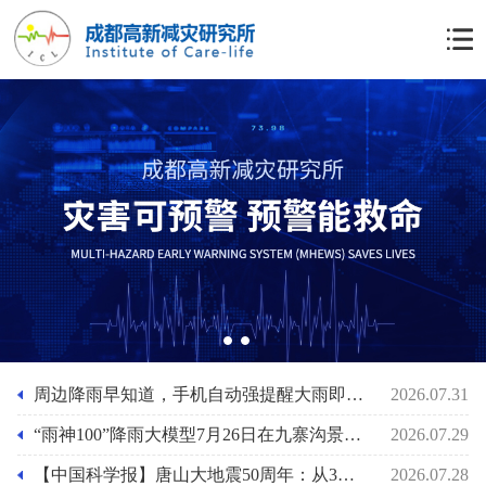
1
2
周边降雨早知道，手机自动强提醒大雨即将来袭功能上线，“雨神100”降雨大模型助力基层防灾人员的应急准备
2026.07.31
“雨神100”降雨大模型7月26日在九寨沟景区泥石流前2小时预报其最大小时雨强29mm/小时
2026.07.29
【中国科学报】唐山大地震50周年：从3小时速报到61秒预警
2026.07.28