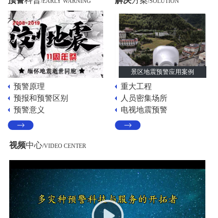
预警
科普
解决
方案
/EARLY WARNING
/SOLUTION
景区地震预警应用案例
预警原理
重大工程
预报和预警区别
人员密集场所
预警意义
电视地震预警
视频
中心
/VIDEO CENTER