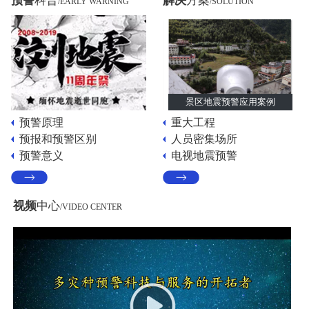
预警
科普
解决
方案
/EARLY WARNING
/SOLUTION
景区地震预警应用案例
预警原理
重大工程
预报和预警区别
人员密集场所
预警意义
电视地震预警
视频
中心
/VIDEO CENTER