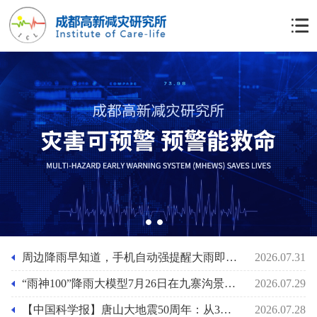
1
2
周边降雨早知道，手机自动强提醒大雨即将来袭功能上线，“雨神100”降雨大模型助力基层防灾人员的应急准备
2026.07.31
“雨神100”降雨大模型7月26日在九寨沟景区泥石流前2小时预报其最大小时雨强29mm/小时
2026.07.29
【中国科学报】唐山大地震50周年：从3小时速报到61秒预警
2026.07.28