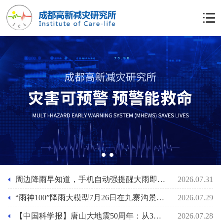
1
2
周边降雨早知道，手机自动强提醒大雨即将来袭功能上线，“雨神100”降雨大模型助力基层防灾人员的应急准备
2026.07.31
“雨神100”降雨大模型7月26日在九寨沟景区泥石流前2小时预报其最大小时雨强29mm/小时
2026.07.29
【中国科学报】唐山大地震50周年：从3小时速报到61秒预警
2026.07.28