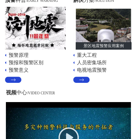
预警
科普
解决
方案
/EARLY WARNING
/SOLUTION
景区地震预警应用案例
预警原理
重大工程
预报和预警区别
人员密集场所
预警意义
电视地震预警
视频
中心
/VIDEO CENTER