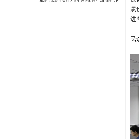
地址：
成都市天府大道中段天府软件园D6栋17F
震
进
民