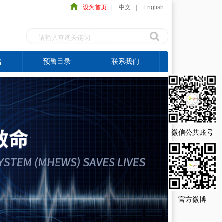
设为首页
|
中文
|
English
普
预警目录
联系我们
微信公共账号
官方微博