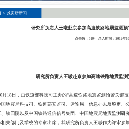
页
>
减灾所新闻
研究所负责人王暾赴京参加高速铁路地震监测预
点击数：5194 录入时间：2012年1
研究所负责人王暾赴京参加高速铁路地震监测
0月18日，由铁道部科技司主办的“高速铁路地震监测预警关键
中国地震局科技司、铁道部安监司、运输局、信息办以及鉴定、
三、铁四院以及中国铁路通信信号集团、中国地震局地震监测研
等相关部门及学校的专家出席，我研究所负责人王暾作为评审参