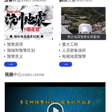
预警
科普
解决
方案
/EARLY WARNING
/SOLUTION
景区地震预警应用案例
预警原理
重大工程
预报和预警区别
人员密集场所
预警意义
电视地震预警
视频
中心
/VIDEO CENTER