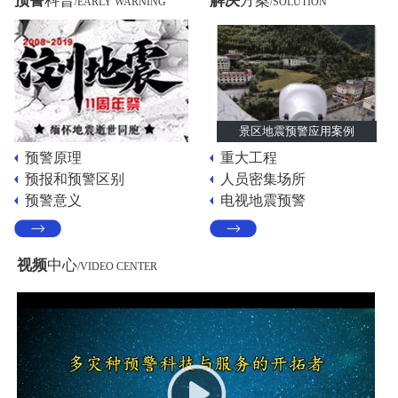
预警
科普
解决
方案
/EARLY WARNING
/SOLUTION
景区地震预警应用案例
预警原理
重大工程
预报和预警区别
人员密集场所
预警意义
电视地震预警
视频
中心
/VIDEO CENTER