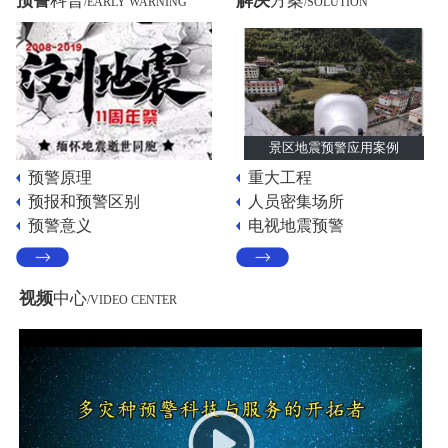
预警
科普
解决
方案
/EARLY WARNING
/SOLUTION
景区地震预警应用案例
预警原理
重大工程
预报和预警区别
人员密集场所
预警意义
电视地震预警
视频
中心
/VIDEO CENTER