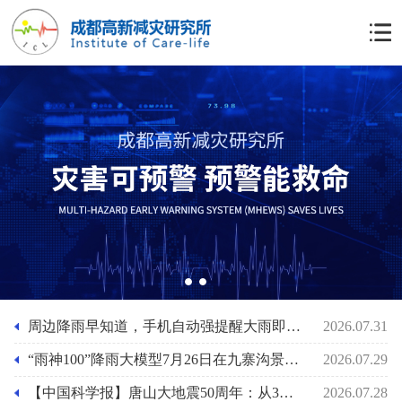
1
2
周边降雨早知道，手机自动强提醒大雨即将来袭功能上线，“雨神100”降雨大模型助力基层防灾人员的应急准备
2026.07.31
“雨神100”降雨大模型7月26日在九寨沟景区泥石流前2小时预报其最大小时雨强29mm/小时
2026.07.29
【中国科学报】唐山大地震50周年：从3小时速报到61秒预警
2026.07.28